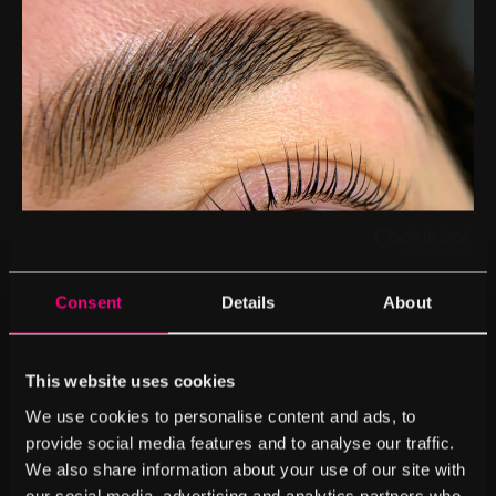
Consent
Details
About
This website uses cookies
Hohe Qualität
We use cookies to personalise content and ads, to
provide social media features and to analyse our traffic.
Combi: Wimpern +
We also share information about your use of our site with
Augenbrauen Lifting
our social media, advertising and analytics partners who