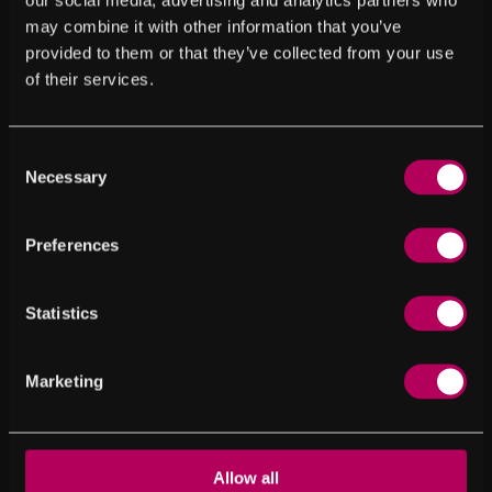
may combine it with other information that you’ve
Zeit und Geld sparen mit Kombination von
provided to them or that they’ve collected from your use
Behandlungen. Mit diesem Angebot sorge ich für
of their services.
perfekt geformte Augenbrauen und einen
ausdrucksvollen Wimpernaufschlag.
Färben und zupfen sind inklusive.
Consent
Necessary
Selection
Die Behandlung dauert ca. 1.5 Stunden
110€
Preferences
100
€
Statistics
Mehr
Marketing
Termin buchen
Allow all