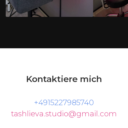
Kontaktiere mich
+4915227985740
tashlieva.studio@gmail.com