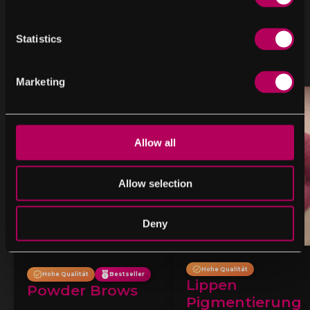
Statistics
Ich kann das Gleiche für Sie tun
Marketing
Allow all
Allow selection
Deny
Hohe Qualität
Hohe Qualität
Bestseller
Lippen
Powder Brows
Pigmentierung