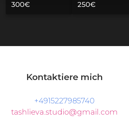
300€
250€
Kontaktiere mich
+4915227985740
tashlieva.studio@gmail.com