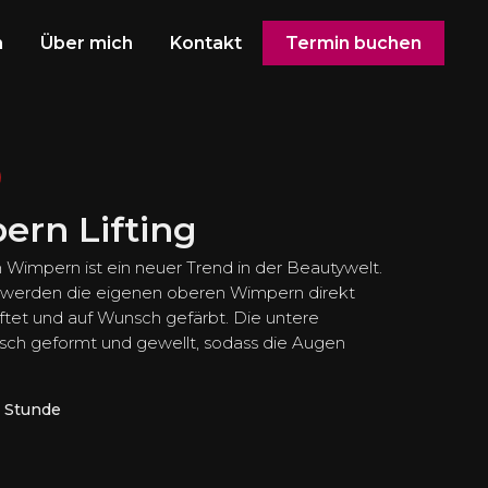
n
Über mich
Kontakt
Termin buchen
rn Lifting
n Wimpern ist ein neuer Trend in der Beautywelt.
 werden die eigenen oberen Wimpern direkt
tet und auf Wunsch gefärbt. Die untere
ch geformt und gewellt, sodass die Augen
1 Stunde