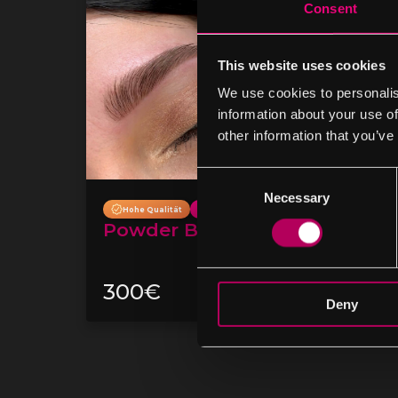
Consent
This website uses cookies
We use cookies to personalis
information about your use of
other information that you’ve
Consent
Necessary
Selection
Hohe Qualität
Hohe Qualität
Bestseller
Lippen
Powder Brows
Pigment
300€
250€
Deny