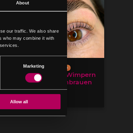
About
se our traffic. We also share
ers who may combine it with
 services.
Marketing
Bestseller
Hohe Qualität
 Lifting
Combi: Wimpern
+ Augenbrauen
Lifting
100€
Allow all