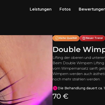
Leistungen
Fotos
Bewertunge
Hohe Qualität
Neuer Trend
Double Wimpe
Lifting der oberen und untere
Beim Double Wimpern Lifting
vom Wimpernansatz sanft gelif
Wimpern werden auch ästhetis
noch mehr strahlen werden.
Die Behandlung dauert ca. 
70
€